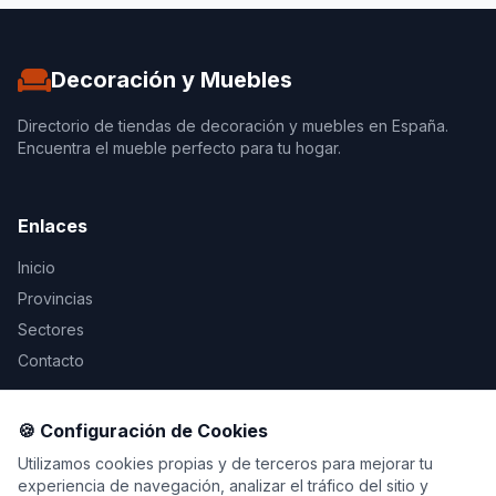
Decoración y Muebles
Directorio de tiendas de decoración y muebles en España.
Encuentra el mueble perfecto para tu hogar.
Enlaces
Inicio
Provincias
Sectores
Contacto
Legal
🍪 Configuración de Cookies
Aviso Legal
Utilizamos cookies propias y de terceros para mejorar tu
experiencia de navegación, analizar el tráfico del sitio y
Privacidad