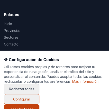
Enlaces
Inicio
Provincias
Sectores
Contacto
Legal
🍪 Configuración de Cookies
Aviso Legal
Utilizamos cookies propias y de terceros para mejorar tu
experiencia de navegación, analizar el tráfico del sitio y
Privacidad
personalizar el contenido. Puedes aceptar todas las cookies,
Cookies
rechazarlas o configurar tus preferencias.
Más información
Rechazar todas
Configurar
© 2026 Decoración y Muebles. Todos los derechos
reservados.