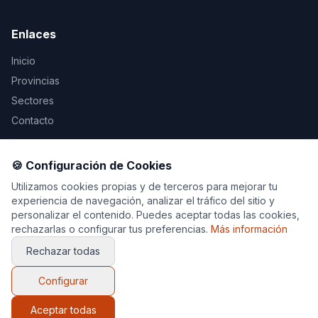
Enlaces
Inicio
Provincias
Sectores
Contacto
Legal
🍪 Configuración de Cookies
Aviso Legal
Utilizamos cookies propias y de terceros para mejorar tu
experiencia de navegación, analizar el tráfico del sitio y
Privacidad
personalizar el contenido. Puedes aceptar todas las cookies,
Cookies
rechazarlas o configurar tus preferencias.
Más información
Rechazar todas
Configurar
© 2026 Decoración y Muebles. Todos los derechos
reservados.
Aceptar todas