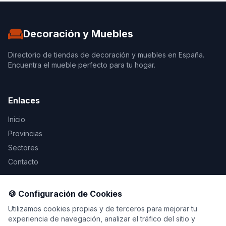
Decoración y Muebles
Directorio de tiendas de decoración y muebles en España.
Encuentra el mueble perfecto para tu hogar.
Enlaces
Inicio
Provincias
Sectores
Contacto
Legal
🍪 Configuración de Cookies
Aviso Legal
Utilizamos cookies propias y de terceros para mejorar tu
experiencia de navegación, analizar el tráfico del sitio y
Privacidad