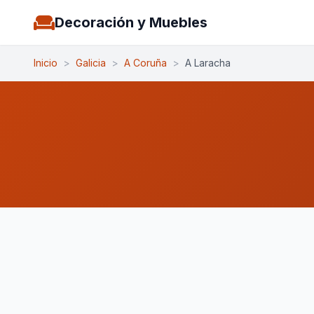
Decoración y Muebles
Inicio
>
Galicia
>
A Coruña
>
A Laracha