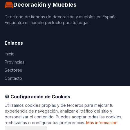
Decoración y Muebles
Directorio de tiendas de decoración y muebles en España.
Encuentra el mueble perfecto para tu hogar.
Enlaces
Inicio
Provincias
Sectores
Contacto
Legal
🍪 Configuración de Cookies
Aviso Legal
Utilizamos cookies propias y de terceros para mejorar tu
experiencia de navegación, analizar el tráfico del sitio y
Privacidad
personalizar el contenido. Puedes aceptar todas las cookies,
Cookies
rechazarlas o configurar tus preferencias.
Más información