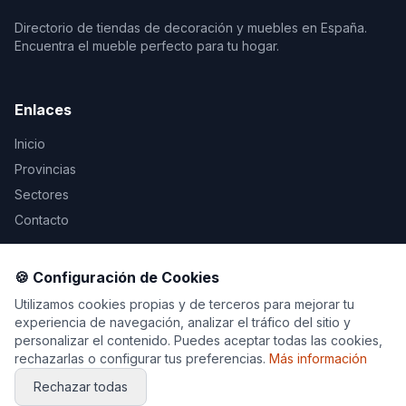
Directorio de tiendas de decoración y muebles en España.
Encuentra el mueble perfecto para tu hogar.
Enlaces
Inicio
Provincias
Sectores
Contacto
Legal
🍪 Configuración de Cookies
Aviso Legal
Utilizamos cookies propias y de terceros para mejorar tu
experiencia de navegación, analizar el tráfico del sitio y
Privacidad
personalizar el contenido. Puedes aceptar todas las cookies,
Cookies
rechazarlas o configurar tus preferencias.
Más información
Rechazar todas