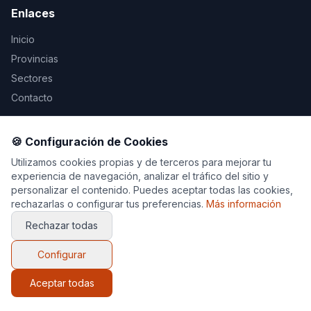
Enlaces
Inicio
Provincias
Sectores
Contacto
Legal
🍪 Configuración de Cookies
Aviso Legal
Utilizamos cookies propias y de terceros para mejorar tu
experiencia de navegación, analizar el tráfico del sitio y
Privacidad
personalizar el contenido. Puedes aceptar todas las cookies,
Cookies
rechazarlas o configurar tus preferencias.
Más información
Rechazar todas
Configurar
© 2026 Decoración y Muebles. Todos los derechos
reservados.
Aceptar todas