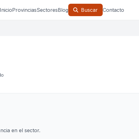
Inicio
Provincias
Sectores
Blog
Buscar
Contacto
do
cia en el sector.