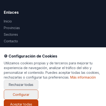
Enlaces
Inicio
Provincias
Sectores
Contacto
Legal
🍪 Configuración de Cookies
Aviso Legal
Utilizamos cookies propias y de terceros para mejorar tu
experiencia de navegación, analizar el tráfico del sitio y
Privacidad
personalizar el contenido. Puedes aceptar todas las cookies,
Cookies
rechazarlas o configurar tus preferencias.
Más información
Rechazar todas
Configurar
© 2026 Decoración y Muebles. Todos los derechos
reservados.
Aceptar todas