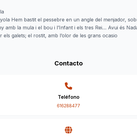
la
yola Hem bastit el pessebre en un angle del menjador, sobre
amb la mula i el bou i l’Infant i els tres Rei… Avui és Nada
ar els galets; el rostit, amb l’olor de les grans ocasio
Contacto
Teléfono
616288477