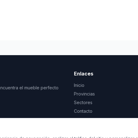
Enlaces
Inicio
Encuentra el mueble perfecto
Provincias
Sectores
Contacto
© 2026 Decoración y Muebles. Todos los derechos reservados.