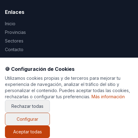
Enlaces
Inicio
Provincias
Sectores
Contacto
Legal
🍪 Configuración de Cookies
Aviso Legal
Utilizamos cookies propias y de terceros para mejorar tu
experiencia de navegación, analizar el tráfico del sitio y
Privacidad
personalizar el contenido. Puedes aceptar todas las cookies,
Cookies
rechazarlas o configurar tus preferencias.
Más información
Rechazar todas
Configurar
© 2026 Decoración y Muebles. Todos los derechos
reservados.
Aceptar todas