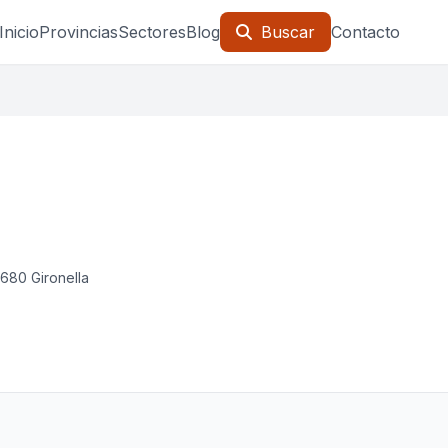
Inicio
Provincias
Sectores
Blog
Buscar
Contacto
8680 Gironella