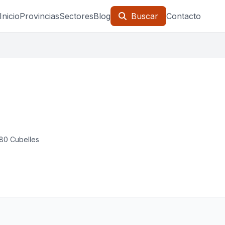
Inicio
Provincias
Sectores
Blog
Buscar
Contacto
880 Cubelles