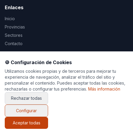
Enlaces
Inicio
Provincias
Sectores
Contacto
Legal
🍪 Configuración de Cookies
Aviso Legal
Utilizamos cookies propias y de terceros para mejorar tu
experiencia de navegación, analizar el tráfico del sitio y
Privacidad
personalizar el contenido. Puedes aceptar todas las cookies,
Cookies
rechazarlas o configurar tus preferencias.
Más información
Rechazar todas
Configurar
© 2026 Decoración y Muebles. Todos los derechos
reservados.
Aceptar todas