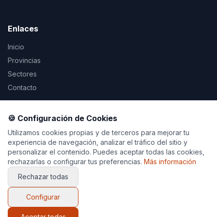
Enlaces
Inicio
Provincias
Sectores
Contacto
Legal
🍪 Configuración de Cookies
Aviso Legal
Utilizamos cookies propias y de terceros para mejorar tu
experiencia de navegación, analizar el tráfico del sitio y
Privacidad
personalizar el contenido. Puedes aceptar todas las cookies,
Cookies
rechazarlas o configurar tus preferencias.
Más información
Rechazar todas
Configurar
© 2026 Decoración y Muebles. Todos los derechos
reservados.
Aceptar todas