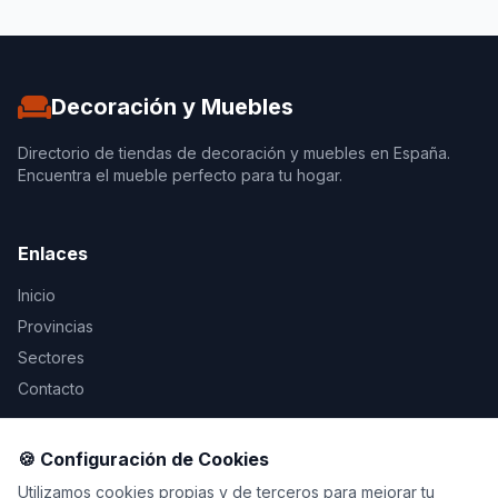
Decoración y Muebles
Directorio de tiendas de decoración y muebles en España.
Encuentra el mueble perfecto para tu hogar.
Enlaces
Inicio
Provincias
Sectores
Contacto
Legal
🍪 Configuración de Cookies
Aviso Legal
Utilizamos cookies propias y de terceros para mejorar tu