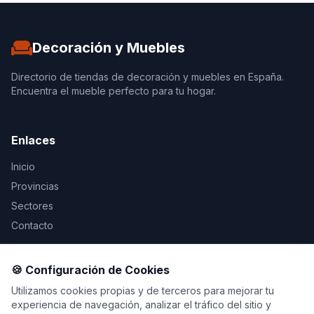
Decoración y Muebles
Directorio de tiendas de decoración y muebles en España.
Encuentra el mueble perfecto para tu hogar.
Enlaces
Inicio
Provincias
Sectores
Contacto
Legal
🍪 Configuración de Cookies
Aviso Legal
Utilizamos cookies propias y de terceros para mejorar tu
experiencia de navegación, analizar el tráfico del sitio y
Privacidad