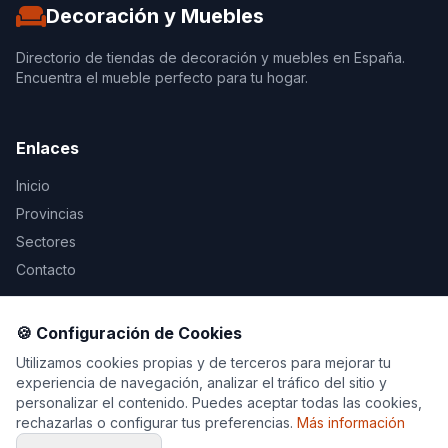
Decoración y Muebles
Directorio de tiendas de decoración y muebles en España.
Encuentra el mueble perfecto para tu hogar.
Enlaces
Inicio
Provincias
Sectores
Contacto
Legal
🍪 Configuración de Cookies
Aviso Legal
Utilizamos cookies propias y de terceros para mejorar tu
experiencia de navegación, analizar el tráfico del sitio y
Privacidad
personalizar el contenido. Puedes aceptar todas las cookies,
Cookies
rechazarlas o configurar tus preferencias.
Más información