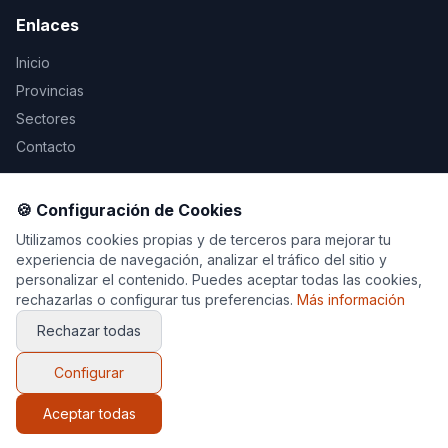
Enlaces
Inicio
Provincias
Sectores
Contacto
Legal
🍪 Configuración de Cookies
Aviso Legal
Utilizamos cookies propias y de terceros para mejorar tu
experiencia de navegación, analizar el tráfico del sitio y
Privacidad
personalizar el contenido. Puedes aceptar todas las cookies,
Cookies
rechazarlas o configurar tus preferencias.
Más información
Rechazar todas
Configurar
© 2026 Decoración y Muebles. Todos los derechos
reservados.
Aceptar todas