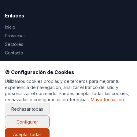
Enlaces
Inicio
Provincias
Sectores
Contacto
Legal
🍪 Configuración de Cookies
Aviso Legal
Utilizamos cookies propias y de terceros para mejorar tu
experiencia de navegación, analizar el tráfico del sitio y
Privacidad
personalizar el contenido. Puedes aceptar todas las cookies,
Cookies
rechazarlas o configurar tus preferencias.
Más información
Rechazar todas
Configurar
© 2026 Decoración y Muebles. Todos los derechos
reservados.
Aceptar todas