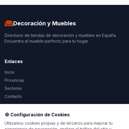
Decoración y Muebles
Directorio de tiendas de decoración y muebles en España.
Encuentra el mueble perfecto para tu hogar.
Enlaces
Inicio
Provincias
Sectores
Contacto
Legal
🍪 Configuración de Cookies
Aviso Legal
Utilizamos cookies propias y de terceros para mejorar tu
experiencia de navegación, analizar el tráfico del sitio y