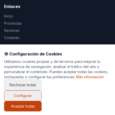
Enlaces
Inicio
Provincias
Sectores
Contacto
Legal
🍪 Configuración de Cookies
Aviso Legal
Utilizamos cookies propias y de terceros para mejorar tu
experiencia de navegación, analizar el tráfico del sitio y
Privacidad
personalizar el contenido. Puedes aceptar todas las cookies,
Cookies
rechazarlas o configurar tus preferencias.
Más información
Rechazar todas
Configurar
© 2026 Decoración y Muebles. Todos los derechos
reservados.
Aceptar todas