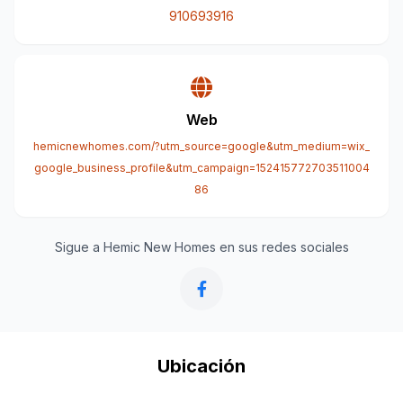
910693916
Web
hemicnewhomes.com/?utm_source=google&utm_medium=wix_
google_business_profile&utm_campaign=152415772703511004
86
Sigue a Hemic New Homes en sus redes sociales
Ubicación