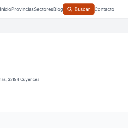
Inicio
Provincias
Sectores
Blog
Buscar
Contacto
urias, 33194 Cuyences